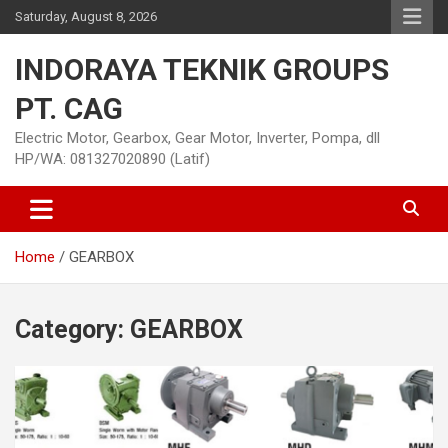
Skip
Saturday, August 8, 2026
to
content
INDORAYA TEKNIK GROUPS
PT. CAG
Electric Motor, Gearbox, Gear Motor, Inverter, Pompa, dll
HP/WA: 081327020890 (Latif)
Home
GEARBOX
Category:
GEARBOX