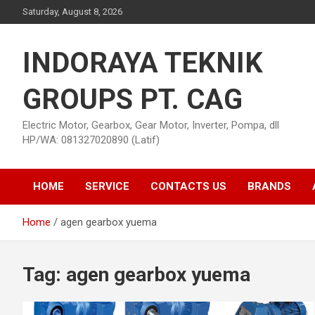
Skip
Saturday, August 8, 2026
to
content
INDORAYA TEKNIK
GROUPS PT. CAG
Electric Motor, Gearbox, Gear Motor, Inverter, Pompa, dll
HP/WA: 081327020890 (Latif)
HOME
SERVICE
CONTACTS US
BRANDS
Home
agen gearbox yuema
Tag:
agen gearbox yuema