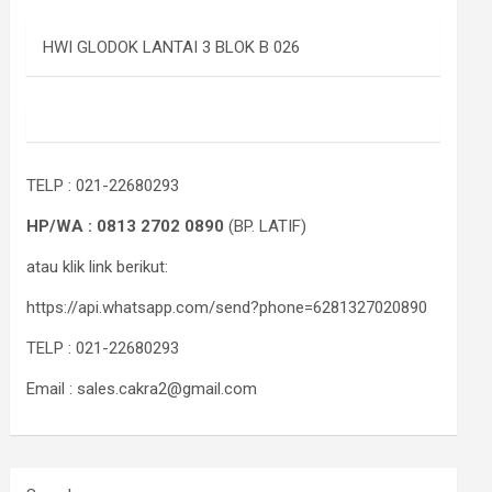
HWI GLODOK LANTAI 3 BLOK B 026
TELP : 021-22680293
HP/WA : 0813 2702 0890
(BP. LATIF)
atau klik link berikut:
https://api.whatsapp.com/send?phone=6281327020890
TELP : 021-22680293
Email : sales.cakra2@gmail.com